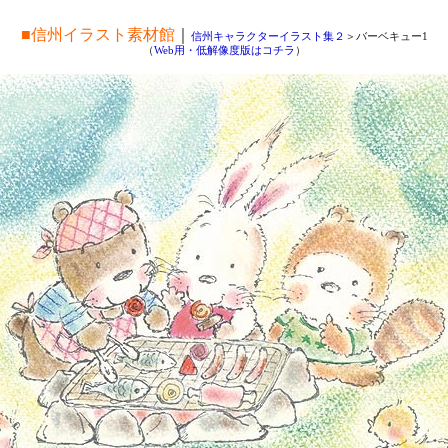
■信州イラスト素材館
｜
信州キャラクターイラスト集２
＞バーベキュー1
（
Web用・低解像度版はコチラ
）