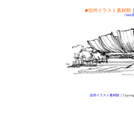
■信州イラスト素材館
（
We
｜
信州イラスト素材館
Copyrig